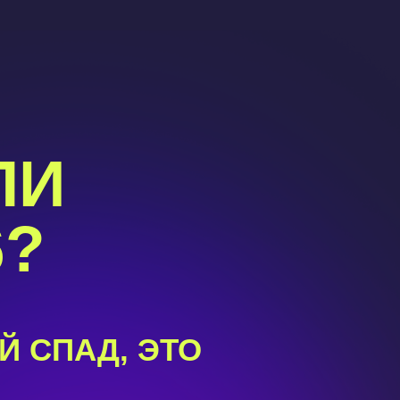
ЛИ
6?
Й СПАД, ЭТО